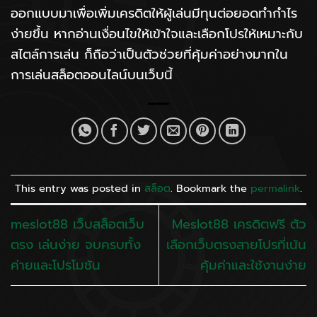
ออกแบบมาเพื่อเพิ่มเครดิตให้ผู้เล่นมีทุนต่อยอดทำกำไร
ง่ายขึ้น หากอ่านเงื่อนไขให้เข้าใจและเลือกโปรให้เหมาะกับ
สไตล์การเล่น ก็ถือว่าเป็นตัวช่วยที่คุ้มค่าอย่างมากใน
การเล่นสล็อตออนไลน์บนเว็บนี้
This entry was posted in
สล็อต
. Bookmark the
permalink
.
meslot88 เว็บสล็อตเว็บ
Meslot88 เครดิตฟรี ตัว
ตรง เล่นง่าย จบครบทั้ง
เลือกเว็บตรงสายโปรที่เน้น
ค่ายและโปรโมชัน
คุ้มค่าและใช้งานง่าย