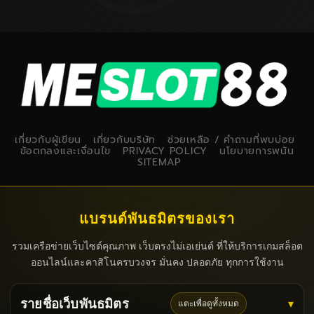
เกี่ยวกับผู้เขียน
เกี่ยวกับบริษัท
ช่วยเหลือ / คำถามที่พบบ่อย
ข้อตกลงและเงื่อนไข
PRIVACY POLICY
นโยบายการพนัน
SITEMAP
แบรนด์พันธมิตรของเรา
รวมเครือข่ายเว็บไซต์คุณภาพ เว็บตรงไม่เอเย่นต์ ที่ให้บริการเกมสล็อต
ออนไลน์และคาสิโนครบวงจร มั่นคง ปลอดภัย ทุกการใช้งาน
รายชื่อเว็บพันธมิตร
แตะเพื่อดูทั้งหมด