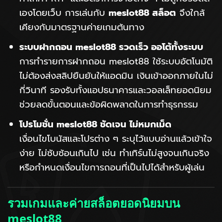
เองโดยเว็บ การเล่นกับ
meslot88 สล็อต
จึงใกล้
เคียงกับมาตรฐานค่ายเกมต้นทาง
ระบบฝากถอน meslot88 รวดเร็ว ออโต้ทั้งระบบ
การทำรายการฝากถอน meslot88 ใช้ระบบอัตโนมัติ
ไม่ต้องส่งสลิปยืนยันให้แอดมิน เงินเข้าออกภายในไม่
กี่วินาที รองรับทั้งแอปธนาคารและวอลเล็ทยอดนิยม
ช่วยลดขั้นตอนและข้อผิดพลาดในการทำธุรกรรม
โปรโมชั่น meslot88 ชัดเจน ไม่หมกเม็ด
เงื่อนไขโบนัสและโปรต่าง ๆ ระบุไว้แบบอ่านแล้วเข้าใจ
ง่าย ไม่ซับซ้อนเกินไป เช่น ทำเทิร์นไม่สูงจนเกินจริง
หรือกำหนดเงื่อนไขการถอนที่เป็นไปได้สำหรับผู้เล่น
รวมเกมและค่ายสล็อตยอดนิยมบน
meslot88