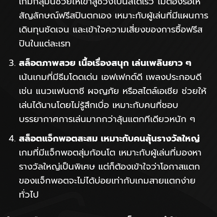
เกมกลุ่มนี้ช่วยให้เข้าสู่ช่วงโบนัสได้เร็ว ไม่ต้องรอให้
สัญลักษณ์ฟรีสปินตกเอง เหมาะกับผู้เล่นที่มีแผนการ
เดินทุนชัดเจน และเข้าใจความเสี่ยงของการซื้อฟรีส
ปินในแต่ละเรท
สล็อตภาพสวย เนื้อเรื่องสนุก เล่นเพลินยาว ๆ
เน้นเกมที่มีธีมโดดเด่น เอฟเฟกต์ดี เพลงประกอบดี
เช่น แนวแฟนตาซี ผจญภัย หรือสไตล์เอเชีย ช่วยให้
เล่นได้นานโดยไม่รู้สึกเบื่อ เหมาะกับคนที่ชอบ
บรรยากาศการเล่นมากกว่าลุ้นแตกทีเดียวหนัก ๆ
สล็อตแจ็กพอตสะสม เหมาะกับคนลุ้นรางวัลใหญ่
เกมที่มีแจ็กพอตสุ่มก้อนโต เหมาะกับผู้เล่นที่มองหา
รางวัลใหญ่เป็นพิเศษ แต่ก็ต้องเข้าใจว่าโอกาสแตก
ของแจ็กพอตจะไม่ได้บ่อยเท่ากับเกมสายแตกง่าย
ทั่วไป