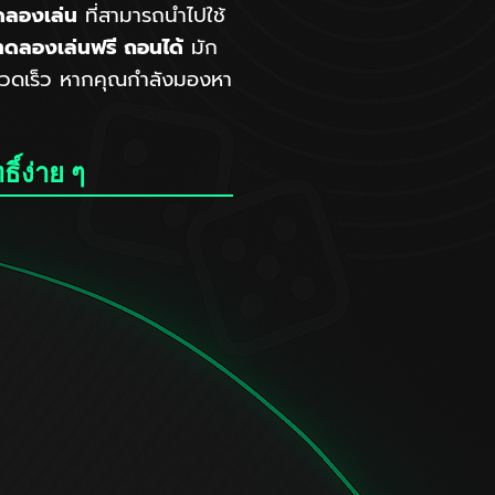
ดลองเล่น
ที่สามารถนำไปใช้
ทดลองเล่นฟรี ถอนได้
มัก
วดเร็ว หากคุณกำลังมองหา
ิ์ง่าย ๆ