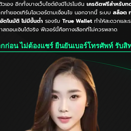
ตัวเอง อีกทั้งบางเว็บไซต์ยังมีโปรโมชัน
เครดิตฟรีสำหรับท
ากทำยอดเทิร์นโอเวอร์ตามเงื่อนไข นอกจากนี้ ระบบ
สล็อต 
โนมัติ ไม่มีขั้นต่ำ
รองรับ
True Wallet
ทำให้สะดวกและร
สถอนเงินได้จริง ฟีเจอร์นี้คือทางเลือกที่ไม่ควรพลาด
่อน ไม่ต้องแชร์ ยืนยันเบอร์โทรศัพท์ รับสิทธ