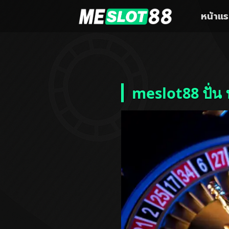
Skip
หน้าแ
to
content
meslot88 ปั่น 